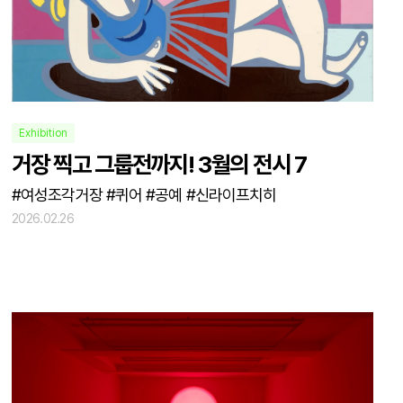
Exhibition
거장 찍고 그룹전까지! 3월의 전시 7
#여성조각거장 #퀴어 #공예 #신라이프치히
2026.02.26