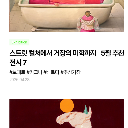
Exhibition
스트릿 컬처에서 거장의 미학까지 5월 추천
전시 7
#보테로 #키크니 #베르디 #추상거장
2026.04.28