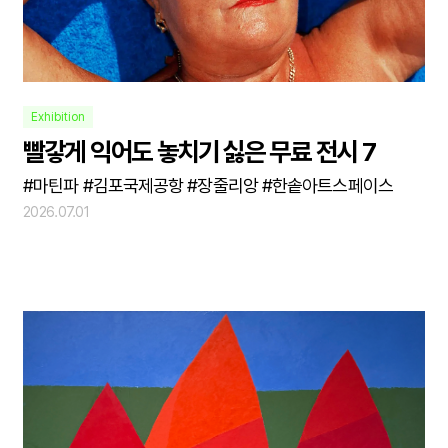
Exhibition
빨갛게 익어도 놓치기 싫은 무료 전시 7
#마틴파 #김포국제공항 #장줄리앙 #한솥아트스페이스
2026.07.01