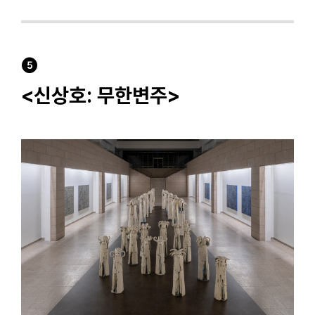
❺
<신상호: 무한변주>