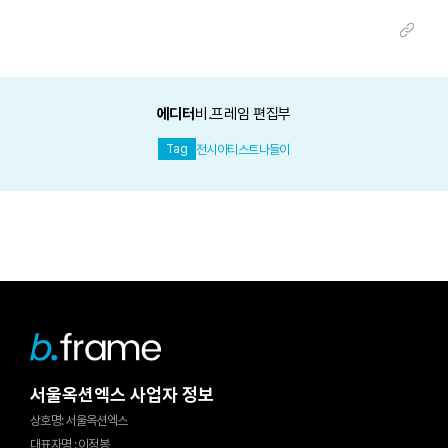
에디터
비.프레임 편집부
전시
아티스트
나들이
Tag
서울옥션엑스 사업자 정보
상호명
:
서울옥션엑스
대표자명
:
이정봉