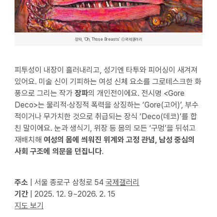
장파, ‘Oh, Those Breasts’ ⓒ국제갤러리
피투성이 내장이 흘러내리고, 성기엔 타투와 피어싱이 새겨져
있어요. 미술 신이 기피하는 여성 신체 요소를 그로테스크한 화
풍으로 그리는 작가
장파
의 개인전이에요. 전시명 <Gore
Deco>는 물리적·상징적 폭력을 상징하는 ‘Gore(고어)’, 부수
적이거나 무가치한 것으로 취급되는 장식 ‘Deco(데코)’를 합
친 말이에요. 눈과 생식기, 위장 등 몸의 모든 ‘구멍’을 뒤섞고
재배치해
여성의 몸에 씌워진 위계와 고정 관념, 남성 중심의
사회 구조에 의문을 던집니다
.
주소
| 서울 종로구 삼청로 54
국제갤러리
기간
| 2025. 12. 9~2026. 2. 15
지도 보기