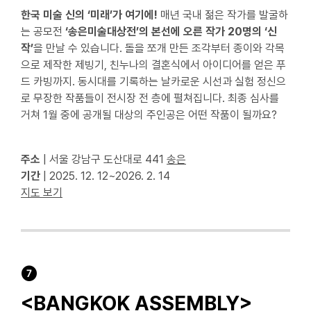
한국 미술 신의 ‘미래’가 여기에!
매년 국내 젊은 작가를 발굴하
는 공모전
‘송은미술대상전’의 본선에 오른 작가 20명의 ‘신
작’
을 만날 수 있습니다. 돌을 쪼개 만든 조각부터 종이와 각목
으로 제작한 제빙기, 친누나의 결혼식에서 아이디어를 얻은 푸
드 카빙까지. 동시대를 기록하는 날카로운 시선과 실험 정신으
로 무장한 작품들이 전시장 전 층에 펼쳐집니다. 최종 심사를
거쳐 1월 중에 공개될 대상의 주인공은 어떤 작품이 될까요?
주소
|
서울 강남구 도산대로 441
송은
기간
| 2025. 12. 12~2026. 2. 14
지도 보기
❼
<BANGKOK ASSEMBLY
>