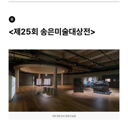
❻
<제25회 송은미술대상전>
지하 2층 전시 전경 ⓒ송은