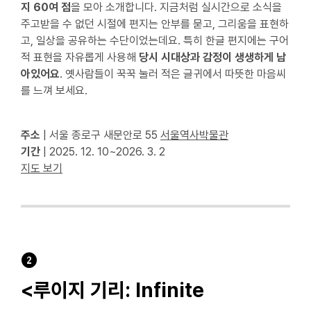
지 60여 점
을 모아 소개합니다. 지금처럼 실시간으로 소식을
주고받을 수 없던 시절에 편지는 안부를 묻고, 그리움을 표현하
고, 일상을 공유하는 수단이었는데요. 특히 한글 편지에는 구어
적 표현을 자유롭게 사용해
당시 시대상과 감정이 생생하게 남
아있어요
. 옛사람들이 꾹꾹 눌러 적은 글귀에서 따뜻한 마음씨
를 느껴 보세요.
주소
| 서울 종로구 새문안로 55
서울역사박물관
기간
| 2025. 12. 10~2026. 3. 2
지도 보기
❷
<루이지 기리: Infinite